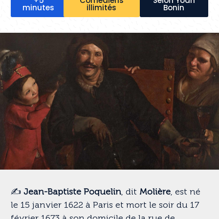
+5
Comédiens
Selon Yoan
minutes
illimités
Bonin
✍️
Jean-Baptiste Poquelin
, dit
Molière
, est né
le 15 janvier 1622 à Paris et mort le soir du 17
février 1673 à son domicile de la rue de