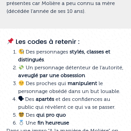
présentes car Molière a peu connu sa mère
(décédée l’année de ses 10 ans).
Les codes à retenir :
Des personnages
stylés, classes et
distingués
.
Un personnage détenteur de l’autorité,
aveuglé par une obsession
Des proches qui
manipulent
le
personnage obsédé dans un but louable.
🗣
Des
apartés
et des confidences au
public qui révèlent ce qui va se passer.
Des
qui pro quo
Une
fin heureuse
Dans une impro “A la manière de Molière” on